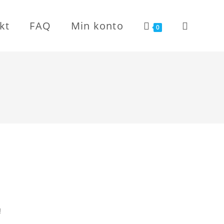
kt
FAQ
Min konto
Toggle
0
website
search
!