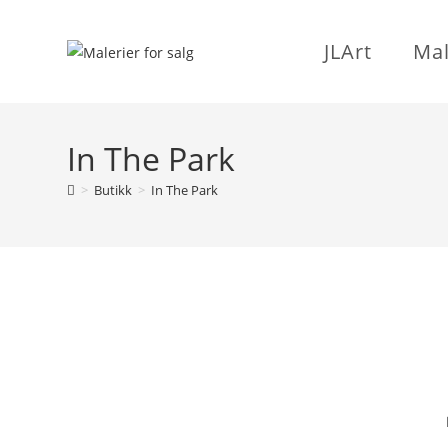
Skip
to
JLArt
Mal
content
In The Park
>
Butikk
>
In The Park