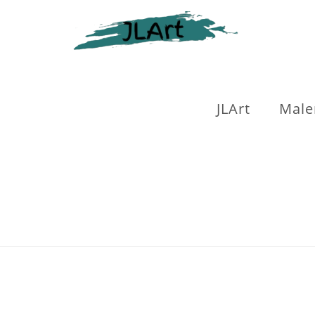
Skip
to
content
JLArt
Male