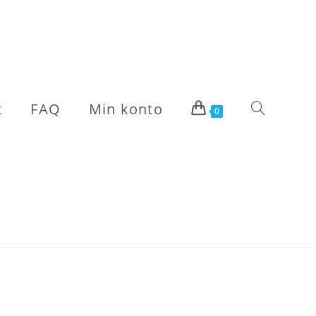
t
FAQ
Min konto
Toggle
0
website
search