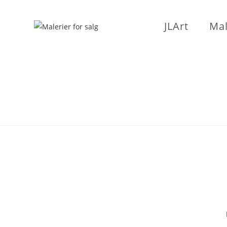
Skip
to
JLArt
Mal
content