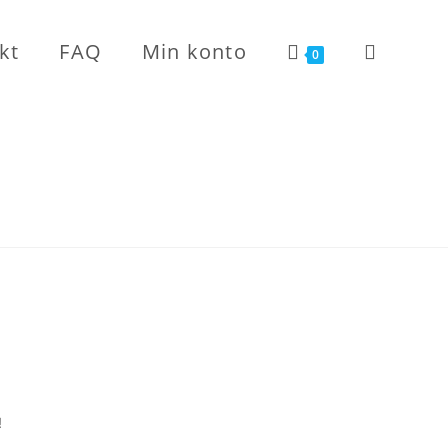
kt
FAQ
Min konto
Toggle
0
website
search
!