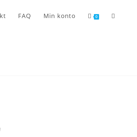
kt
FAQ
Min konto
Toggle
0
website
search
!