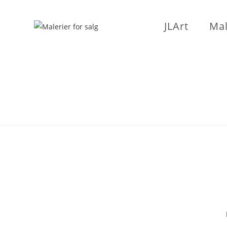
Skip
to
JLArt
Mal
content